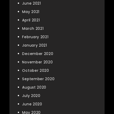
June 2021
May 2021
April 2021
March 2021
February 2021
January 2021
December 2020
November 2020
October 2020
September 2020
August 2020
July 2020
June 2020
May 2020