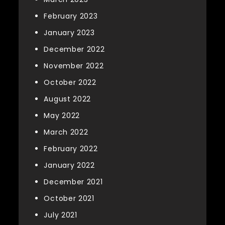
February 2023
January 2023
December 2022
November 2022
October 2022
August 2022
May 2022
March 2022
February 2022
January 2022
December 2021
October 2021
July 2021