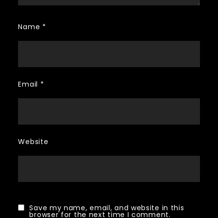
Name
*
Email
*
Website
Save my name, email, and website in this
browser for the next time I comment.