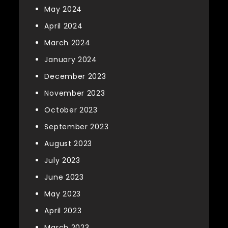
May 2024
April 2024
March 2024
January 2024
December 2023
November 2023
October 2023
September 2023
August 2023
July 2023
June 2023
May 2023
April 2023
March 2023