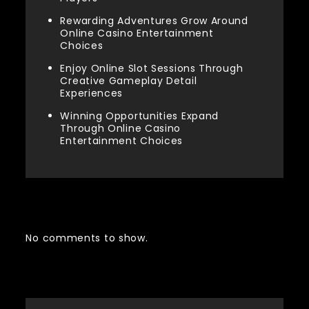
Rewarding Adventures Grow Around
Online Casino Entertainment
Choices
Enjoy Online Slot Sessions Through
Creative Gameplay Detail
Experiences
Winning Opportunities Expand
Through Online Casino
Entertainment Choices
Recent Comments
No comments to show.
Archives