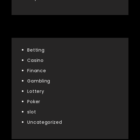
Categories
Betting
Casino
Finance
Gambling
Lottery
Poker
slot
Uncategorized