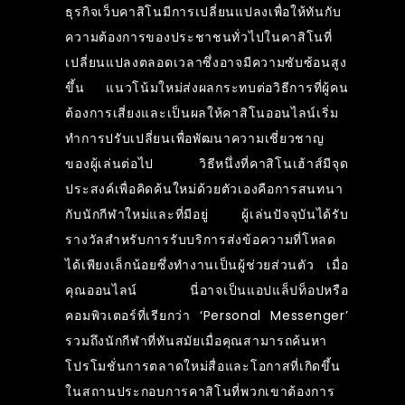
ธุรกิจเว็บคาสิโนมีการเปลี่ยนแปลงเพื่อให้ทันกับ
ความต้องการของประชาชนทั่วไปในคาสิโนที่
เปลี่ยนแปลงตลอดเวลาซึ่งอาจมีความซับซ้อนสูง
ขึ้น แนวโน้มใหม่ส่งผลกระทบต่อวิธีการที่ผู้คน
ต้องการเสี่ยงและเป็นผลให้คาสิโนออนไลน์เริ่ม
ทำการปรับเปลี่ยนเพื่อพัฒนาความเชี่ยวชาญ
ของผู้เล่นต่อไป วิธีหนึ่งที่คาสิโนเฮ้าส์มีจุด
ประสงค์เพื่อคิดค้นใหม่ด้วยตัวเองคือการสนทนา
กับนักกีฬาใหม่และที่มีอยู่ ผู้เล่นปัจจุบันได้รับ
รางวัลสำหรับการรับบริการส่งข้อความที่โหลด
ได้เพียงเล็กน้อยซึ่งทำงานเป็นผู้ช่วยส่วนตัว เมื่อ
คุณออนไลน์ นี่อาจเป็นแอปแล็ปท็อปหรือ
คอมพิวเตอร์ที่เรียกว่า ‘Personal Messenger’
รวมถึงนักกีฬาที่ทันสมัยเมื่อคุณสามารถค้นหา
โปรโมชั่นการตลาดใหม่สื่อและโอกาสที่เกิดขึ้น
ในสถานประกอบการคาสิโนที่พวกเขาต้องการ