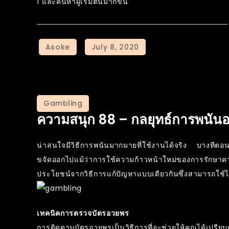
1 และค้นหาผู้เริ่มต้นมากขึ้น
Gambling
ความสนุก 88 – กลยุทธ์การพนัน
น่าสนใจมีวิธีการพนันมากมายที่ใช้งานได้จริง บางทีตอนนี้
ขจัดออกไปแม้ว่าการใช้ความก้าวหน้าใหม่ของการรักษาค
ประโยชน์จากวิธีการแก้ปัญหาแบบเดียวกันซึ่งสามารถใช้ไ
เทคนิคการตรวจบัตรอวยพร
การติดตามบัตรอวยพรเป็นวิธีการที่จะช่วยให้คุณได้เปรียบ