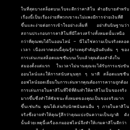
ในที่สุดบางสล็อตบนเว็บจะดีกว่าคาสิโน คำอธิบายสำหรับ
เรื่องนี้เป็นเรื่องง่ายที่พวกเขาจะไม่แพงมีการจ่ายเงินที่ดี
ขึ้นและง่ายต่อการเข้าใจอย่างเต็มที่ อย่าสันนิษฐานว่า
สถานประกอบการคาสิโนที่มีโครงสร้างทั้งหมดนั้นเหนือ
กว่าที่คุณพบได้ในออนไลน์ – นี่ไม่ใช่ความเป็นจริงตลอด
เวลา เนื่องจากตอนนี้คุณรู้สาเหตุสำคัญอันดับต้น ๆ ของ
การเล่นเกมสล็อตแมชชีนบนเว็บแล้วคุณต้องดำดิ่งใน
สมองตั้งแต่แรก ในเวลาไม่นานคุณจะได้รับการแข่งขัน
ออนไลน์และให้การสนับสนุนทุก ๆ นาที สล็อตแมชชีน
ออฟไลน์ยอดเยี่ยมในการเล่นหากคุณต้องการความถูกต้อง
การเล่นภายในคาสิโนที่ใช้ที่ดินทำให้คาสิโนเป็นของจริง
มากขึ้นซึ่งทำให้ชัยชนะทั้งหมดของคุณเป็นของจริงมาก
ขึ้นเช่นกัน คุณได้เล่นกับนักพนันคนอื่น ๆ ภายในคาสิโน
จริงซึ่งอาจทำให้คุณรู้สึกว่าคุณแบ่งปันความเป็นญาติ ดัง
นั้นด้วยเหตุนี้เครื่องเกมออฟไลน์จึงทำให้เกมคาสิโนดีกว่า