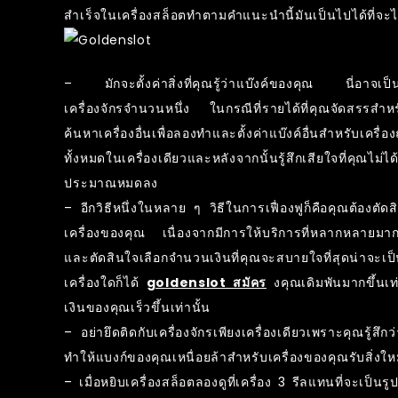
สำเร็จในเครื่องสล็อตทำตามคำแนะนำนี้มันเป็นไปได้ที่จะ
– มักจะตั้งค่าสิ่งที่คุณรู้ว่าแบ๊งค์ของคุณ นี่อาจเป็นเ
เครื่องจักรจำนวนหนึ่ง ในกรณีที่รายได้ที่คุณจัดสรรสำหร
ค้นหาเครื่องอื่นเพื่อลองทำและตั้งค่าแบ๊งค์อื่นสำหรับเค
ทั้งหมดในเครื่องเดียวและหลังจากนั้นรู้สึกเสียใจที่คุณไม่ได้ดูโ
ประมาณหมดลง
– อีกวิธีหนึ่งในหลาย ๆ วิธีในการเฟื่องฟูก็คือคุณต้องตัดสิ
เครื่องของคุณ เนื่องจากมีการให้บริการที่หลากหลายมาก
และตัดสินใจเลือกจำนวนเงินที่คุณจะสบายใจที่สุดน่าจะเป็นสิ
เครื่องใดก็ได้
goldenslot สมัคร
งคุณเดิมพันมากขึ้นเท่
เงินของคุณเร็วขึ้นเท่านั้น
– อย่ายึดติดกับเครื่องจักรเพียงเครื่องเดียวเพราะคุณรู้สึกว
ทำให้แบงก์ของคุณเหนื่อยล้าสำหรับเครื่องของคุณรับสิ่งใหม
– เมื่อหยิบเครื่องสล็อตลองดูที่เครื่อง 3 รีลแทนที่จะเ