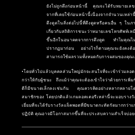
ยังไม่ถูกดึงก่อนหน้านี้ คุณจะได้รับหมายเลขโท
จากที่เคยใช้ก่อนหน้านี้เนื่องจากจำนวนเหล่าน
ดึงดูดในสิ่งต่อไปนี้ที่ดึงดูดหรือคนอื่น ๆ 
เกี่ยวกับสถิติการชนะว่าหมายเลขโทรศัพท์เห
ขึ้นอีกในอนาคตจากการดึงดูด ทำไมคุณไม่
ปรากฏมาก่อน อย่างไรก็ตามคุณจะยังคงต้อ
สามารถใช้ผลรวมทั้งหมดกับการผสมของคุณเท
•โดยทั่วไปแล้วบุคคลส่วนใหญ่มักจะสนใจที่จะเข้าร่วมลอตเต
กว่าให้กับผู้ชนะ ถึงแม้ว่าคุณจะต้องเข้าใจว่าด้วยการเพ
ดีก็มีขนาดเล็กลงเช่นกัน คุณควรคิดอย่างหลากหลายโดยเ
สมาชิกของ โดยปกติแล้วเกมลอตเตอรีเหล่านี้จะมอบรางวัลเล
เยี่ยมที่จะได้รับรางวัลแจ็คพอตที่มีขนาดกะทัดรัดมากกว
ปฏิบัติ คุณอาจมีโอกาสมากขึ้นที่จะประสบความสำเร็จบ่อ