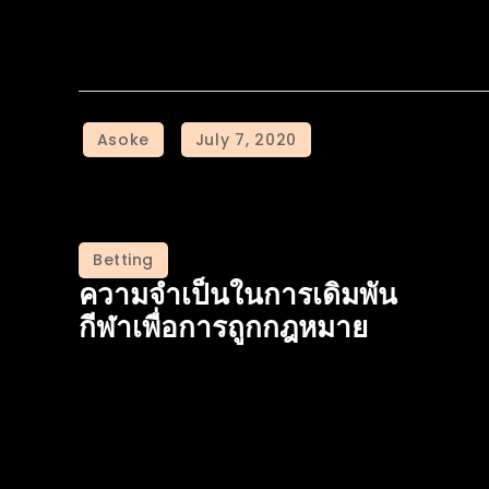
และลูกอมมินต์
ค่อนข้างง่าย
ๆ
ผู้ชนะจะไม่ได้รับเงิน
หมากฝรั่งเคี้ยวในรสชาติที่หลากหลาย
สิ่งที่น่าสังเกต
ดังนั้นการแปลงอุปกรณ์ให้เป็นแบบหยอดเหรียญอัตโนมัต
Betting
ความจำเป็นในการเดิมพัน
กีฬาเพื่อการถูกกฎหมาย
การพนันกีฬาออนไลน์เป็นหนึ่งในประเภทที่ผู้
เล่นต้องการมากที่สุดในการพนันออนไลน์
ใน
ความเป็นจริงคุณมีแนวโน้มที่จะรู้ว่าใน
เว็บไซต์การพนันกีฬาออนไลน์และนักพนัน
กำลังเพิ่มขึ้น
และนอกจากนี้ในสหรัฐอเมริกายัง
มีปัญหาในการใช้คำถามที่ถูกกฎหมายเกี่ยวกับ
การเล่นกีฬาทางอินเทอร์เน็ต
การรักษาใน