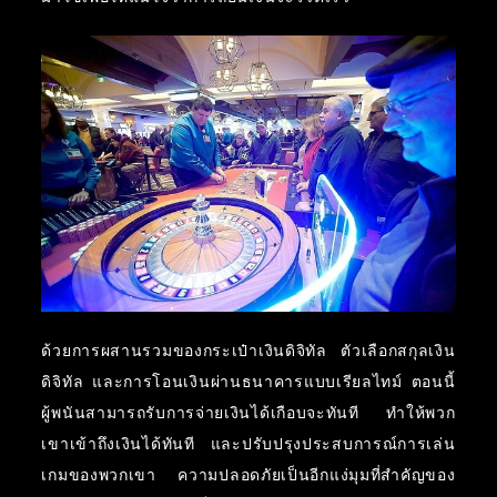
ด้วยการผสานรวมของกระเป๋าเงินดิจิทัล ตัวเลือกสกุลเงิน
ดิจิทัล และการโอนเงินผ่านธนาคารแบบเรียลไทม์ ตอนนี้
ผู้พนันสามารถรับการจ่ายเงินได้เกือบจะทันที ทำให้พวก
เขาเข้าถึงเงินได้ทันที และปรับปรุงประสบการณ์การเล่น
เกมของพวกเขา ความปลอดภัยเป็นอีกแง่มุมที่สำคัญของ