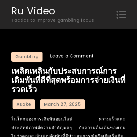
Skip
Ru Video
to
Tactics to improve gambling focus
content
on
Leave a Comment
Gambling
เพลิดเพลิน
เพลิดเพลินกับประสบการณ์การ
กับ
เดิมพันที่ดีที่สุดพร้อมการจ่ายเงินที่
ประสบการณ์
รวดเร็ว
การ
เดิม
พัน
ที่
ในโลกของการเดิมพันออนไลน์ ความเร็วและ
ดี
ประสิทธิภาพมีความสำคัญพอๆ กับความตื่นเต้นของเกม
ที่สุด
ไม่ว่าคุณจะเป็นนักเดิมพันที่มีประสบการณ์หรือเพิ่งเริ่มต้น