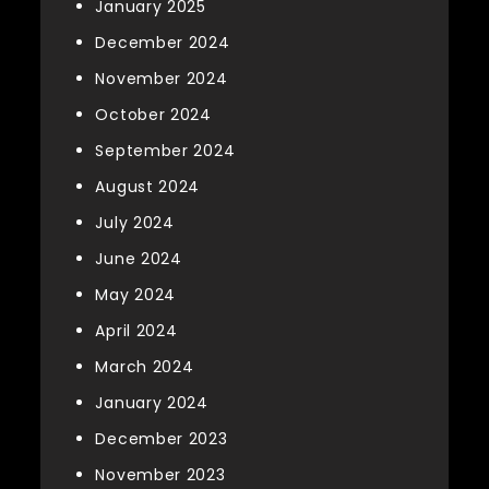
January 2025
December 2024
November 2024
October 2024
September 2024
August 2024
July 2024
June 2024
May 2024
April 2024
March 2024
January 2024
December 2023
November 2023