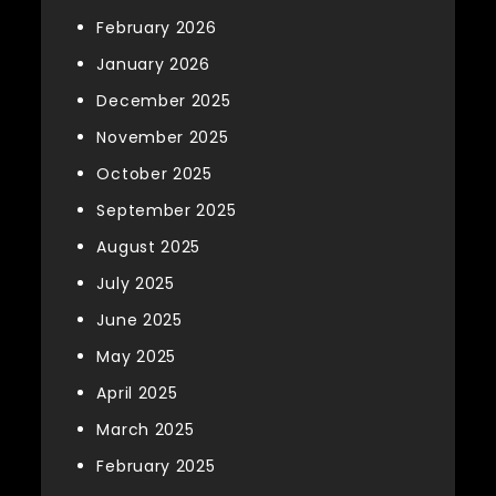
February 2026
January 2026
December 2025
November 2025
October 2025
September 2025
August 2025
July 2025
June 2025
May 2025
April 2025
March 2025
February 2025