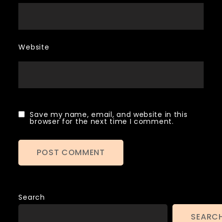
Website
Save my name, email, and website in this
browser for the next time I comment.
Search
SEARC