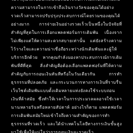
พร้อม
ความสามารถในการเข้าถึงเงินรางวัลของคุณได้อย่าง
การ
รวดเร็วสามารถปรับปรุงประสบการณ์โดยรวมของคุณได้
จ่าย
อย่างมาก การจ่ายเงินอย่างรวดเร็วเป็นหนึ่งในปัจจัยที่
เงิน
สำคัญที่สุดในการเลือกแพลตฟอร์มการเดิมพัน เนื่องจาก
ที่
ไม่เพียงแต่ให้ความสะดวกสบายเท่านั้น แต่ยังสร้างความ
รวดเร็ว
ไว้วางใจและความน่าเชื่อถือระหว่างนักเดิมพันและผู้ให้
บริการอีกด้วย หากคุณกำลังมองหาประสบการณ์การเดิม
พันที่ดีที่สุด สิ่งสำคัญคือต้องเลือกแพลตฟอร์มที่ให้ความ
สำคัญกับการถอนเงินทันทีหรือในวันเดียวกัน การทำ
ธุรกรรมที่ปลอดภัย และกระบวนการทางการเงินที่ราบรื่น
เว็บไซต์เดิมพันแบบดั้งเดิมหลายแห่งยังคงใช้ระบบถอน
เงินที่ล้าสมัย ซึ่งทำให้เวลาในการประมวลผลอาจใช้เวลา
นานหลายวันหรือหลายสัปดาห์ อย่างไรก็ตาม แพลตฟอร์ม
การเดิมพันสมัยใหม่เข้าใจถึงความสำคัญของการทำ
ธุรกรรมที่รวดเร็ว และได้นำเทคโนโลยีทางการเงินขั้นสูง
มาใช้เพื่อให้แน่ใจว่าการถอนเงินจะรวดเร็ว