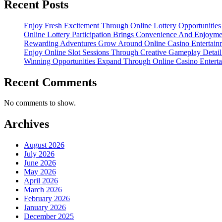
Recent Posts
Enjoy Fresh Excitement Through Online Lottery Opportuniti
Online Lottery Participation Brings Convenience And Enjoyme
Rewarding Adventures Grow Around Online Casino Entertain
Enjoy Online Slot Sessions Through Creative Gameplay Detail
Winning Opportunities Expand Through Online Casino Entert
Recent Comments
No comments to show.
Archives
August 2026
July 2026
June 2026
May 2026
April 2026
March 2026
February 2026
January 2026
December 2025