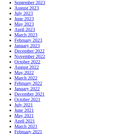
September 2023
August 2023
July 2023
June 2023
May 2023
April 2023
March 2023
February 2023
January 2023
December 2022
November 2022
October 2022
August 2022
May 2022
March 2022
February 2022
January 2022
December 2021
October 2021
July 2021
June 2021
May 2021
April 2021
March 2021
February 2021