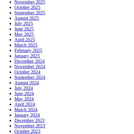
November 2025
October 2025
September 2025
August 2025
July 2025
June 2025
May 2025
April 2025
March 2025
February 2025
January 2025
December 2024
November 2024
October 2024
September 2024
August 2024
July 2024
June 2024
May 2024
April 2024
March 2024
January 2024
December 2023
November 2023
October 2023