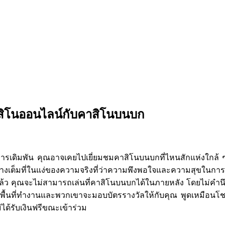
าสิโนออนไลน์กับคาสิโนบนบก
การเดิมพัน คุณอาจเคยไปเยี่ยมชมคาสิโนบนบกที่ไหนสักแห่งใกล้ ๆ 
่างเต็มที่ในแง่ของความจริงที่ว่าความพึงพอใจและความสุขในการเ
ล้ว คุณจะไม่สามารถเล่นที่คาสิโนบนบกได้ในภายหลัง โดยไม่คำนึงถ
ื้นที่ทำงานและพวกเขาจะมอบบัตรรางวัลให้กับคุณ พูดเหมือนโชคดีแ
ได้รับเงินฟรีขณะเข้าร่วม