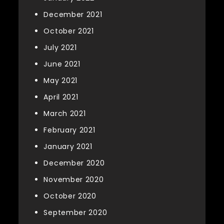
December 2021
October 2021
July 2021
June 2021
May 2021
April 2021
March 2021
February 2021
January 2021
December 2020
November 2020
October 2020
September 2020