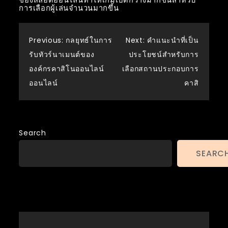
ของสล็อตออนไลน์ทำให้เกมเปิดกว้างมากขึ้นสำหรับ
การเลือกผู้เล่นจำนวนมากขึ้น
Post
Previous:
กลยุทธ์ในการ
Next:
คำแนะนำที่เป็น
รับทัวร์นาเมนต์ของ
ประโยชน์สำหรับการ
navigation
องค์กรคาสิโนออนไลน์
เลือกสถานประกอบการ
ออนไลน์
คาสิ
Search
SEARC
Recent Posts