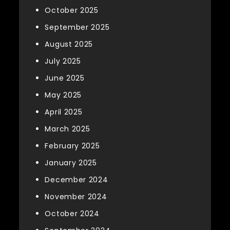
October 2025
September 2025
August 2025
July 2025
June 2025
May 2025
April 2025
March 2025
February 2025
January 2025
December 2024
November 2024
October 2024