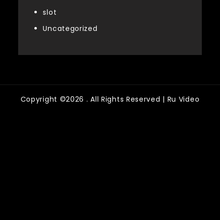
slot
Uncategorized
Copyright ©2026 . All Rights Reserved | Ru Video