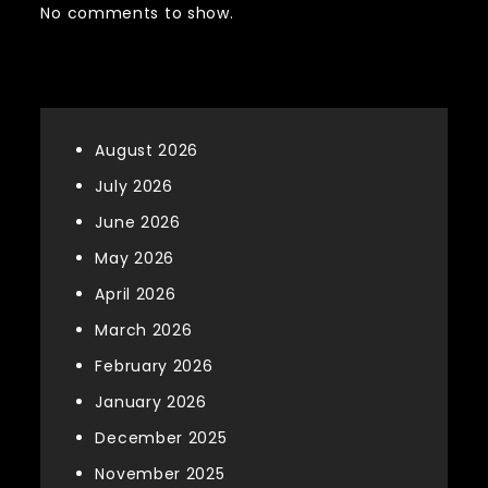
No comments to show.
Archives
August 2026
July 2026
June 2026
May 2026
April 2026
March 2026
February 2026
January 2026
December 2025
November 2025