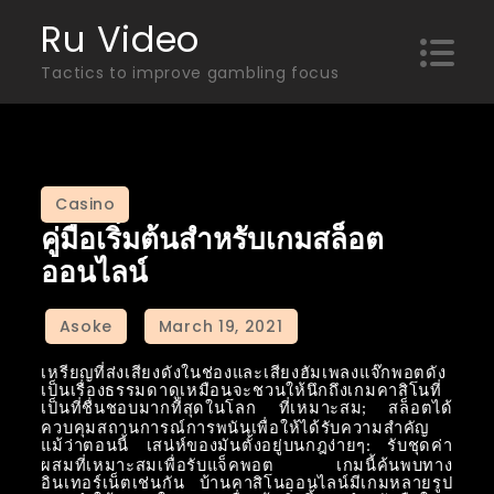
Skip
Ru Video
to
Tactics to improve gambling focus
content
Casino
คู่มือเริ่มต้นสำหรับเกมสล็อต
ออนไลน์
เหรียญที่ส่งเสียงดังในช่องและเสียงฮัมเพลงแจ๊กพอตดัง
เป็นเรื่องธรรมดาดูเหมือนจะชวนให้นึกถึงเกมคาสิโนที่
เป็นที่ชื่นชอบมากที่สุดในโลก
ที่เหมาะสม
สล็อตได้
;
ควบคุมสถานการณ์การพนันเพื่อให้ได้รับความสำคัญ
แม้ว่าตอนนี้
เสน่ห์ของมันตั้งอยู่บนกฎง่ายๆ
รับชุดค่า
:
ผสมที่เหมาะสมเพื่อรับแจ็คพอต
เกมนี้ค้นพบทาง
อินเทอร์เน็ตเช่นกัน
บ้านคาสิโนออนไลน์มีเกมหลายรูป