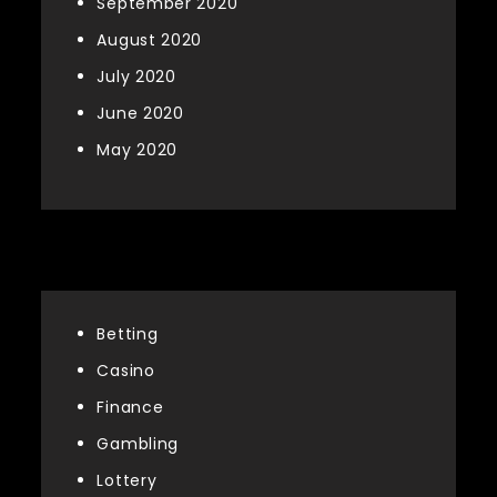
September 2020
August 2020
July 2020
June 2020
May 2020
Categories
Betting
Casino
Finance
Gambling
Lottery