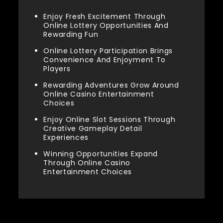
Enjoy Fresh Excitement Through
Online Lottery Opportunities And
Rewarding Fun
Online Lottery Participation Brings
Convenience And Enjoyment To
Players
Rewarding Adventures Grow Around
Online Casino Entertainment
Choices
Enjoy Online Slot Sessions Through
Creative Gameplay Detail
Experiences
Winning Opportunities Expand
Through Online Casino
Entertainment Choices
Recent Comments