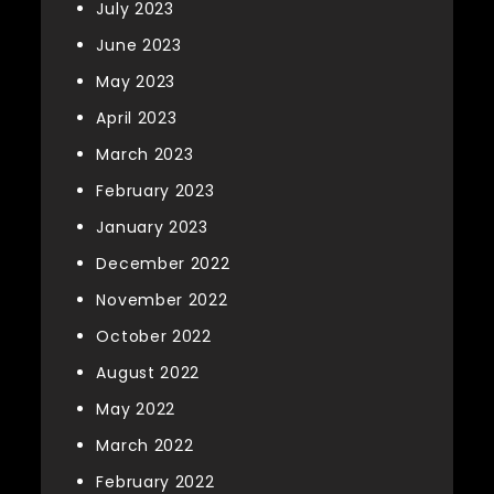
July 2023
June 2023
May 2023
April 2023
March 2023
February 2023
January 2023
December 2022
November 2022
October 2022
August 2022
May 2022
March 2022
February 2022