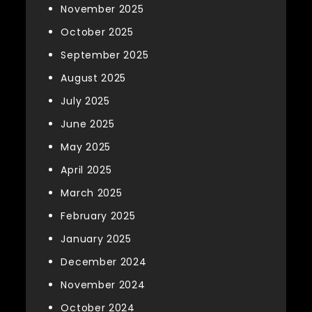
November 2025
October 2025
September 2025
August 2025
July 2025
June 2025
May 2025
April 2025
March 2025
February 2025
January 2025
December 2024
November 2024
October 2024