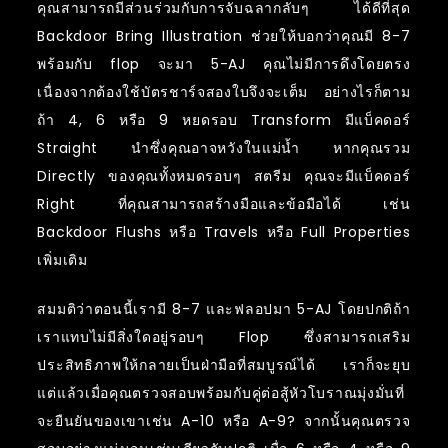
คุณสามารถมีส่วนร่วมกับการจับฉลากลับๆ ได้ดีที่สุด
Backdoor Bring Illustration ช่วยให้บอกว่าคุณมี 8-7
พร้อมกับ flop จะมา 5-AJ คุณไม่มีการดึงโดยตรง
เนื่องจากต้องใช้บัตรชาร์จสองใบจึงจะเต็ม อย่างไรก็ตาม
ถ้า 4, 6 หรือ 9 หยดรอบ Transform มีแบ็คดอร์
Straight นำซึ่งคุณอาจหวังในแม่น้ำ หากคุณรวม
Directly ของคุณทั้งหมดรอบๆ สตรีม คุณจะมีแบ็คดอร์
Right ที่คุณสามารถสร้างมือและข้อมือได้ เช่น
Backdoor Flushs หรือ Travels หรือ Full Properties
เพิ่มเติม
สมมติว่าตอนนี้เรามี 8-7 และฟลอปมา 5-AJ โดยปกติถ้า
เราแทบไม่มีสิ่งใดอยู่รอบๆ Flop ซึ่งสามารถเสริม
ประสิทธิภาพให้กลายเป็นฝ่ามือที่สมบูรณ์ได้ เราก็จะยุบ
แต่แล้วเมื่อคุณตรวจสอบพร้อมกับคู่ต่อสู้หัวโบราณมุ่งมั่นที่
จะยืนยันของเขาเช่น A-10 หรือ A-9? จากนั้นคุณตรวจ