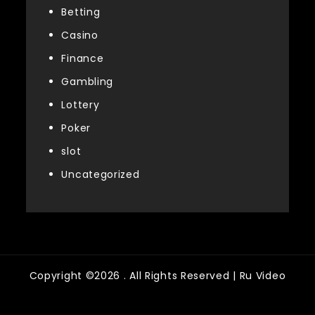
Betting
Casino
Finance
Gambling
Lottery
Poker
slot
Uncategorized
Copyright ©2026 . All Rights Reserved | Ru Video