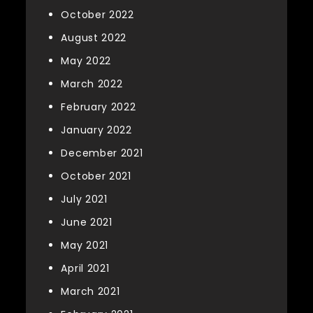
October 2022
August 2022
May 2022
March 2022
February 2022
January 2022
December 2021
October 2021
July 2021
June 2021
May 2021
April 2021
March 2021