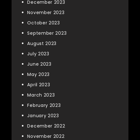
December 2023
November 2023
October 2023
September 2023
August 2023
July 2023
June 2023
May 2023
April 2023
March 2023
February 2023
January 2023
December 2022
November 2022