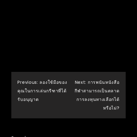
ไปไกลได้ไกล
เป็นการกระตุ้นให้คุณควรเล่นเกมเหล่า
นั้นที่เว็บไซต์คาสิโน
ในขณะที่คุณก้าวหน้าไปกับเกม
คุณควรเดิมพันด้วย
หลังจากประสบความสำเร็จใน
แต่ละครั้ง
คุณสามารถเพิ่มเดิมพันของคุณในระดับที่
สำคัญอย่างน่าอัศจรรย์ทั้งทั้งหมดและหลังแต่ละฉาก
การปรากฏตัวของฐานของคุณอีกครั้งจะเดิมพันอย่าง
หนักและรวดเร็ว
นี้เรียกว่าการพนันปฏิรูป
Post
Previous:
ลองใช้มือของ
Next:
การพนันหนังสือ
คุณในการเล่นกรีฑาที่ได้
กีฬาสามารถเป็นตลาด
navigation
รับอนุญาต
การลงทุนทางเลือกได้
หรือไม่?