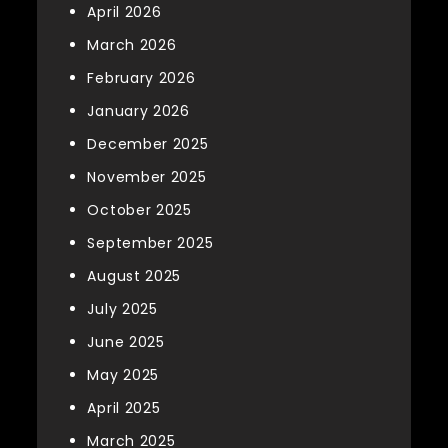
April 2026
March 2026
February 2026
January 2026
December 2025
November 2025
October 2025
September 2025
August 2025
July 2025
June 2025
May 2025
April 2025
March 2025