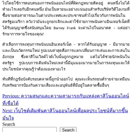
ไปโดยใช้การตอบสนองการพนันออนไลน์ที่ผิดกฎหมายติดอยู่
คนหนึ่งไม่ได้
ทำอะไรเลยกับอีกคนหนึ่ง
มันเป็นหายนะอย่างแน่นอนสำหรับบริษัทวิดีโอเกมที่
ซื้อขายต่อสาธารณะในต่างประเทศและประชาชนทั่วไปเกี่ยวกับการพนันใน
สหรัฐอเมริกา
หวังว่ามันจะถูกยกเลิกและค่าใช้จ่ายการพนันทางอินเทอร์เน็ตที่
ได้รับอนุญาตซึ่งสนับสนุนโดย
จะผ่านไปในอนาคต
แต่อย่า
Barney Frank
–
รักษาการหายใจของคุณ
!
ตัวเลือกการลงทุนการพนันบนอินเทอร์เน็ต
หากได้รับอนุญาต
มีมากมาย
–
–
และเป็นนวัตกรรมใหม่
รูปแบบล่าสุดคือการแลกเปลี่ยนการเล่นและการเล่นใน
อังกฤษ
ซึ่งคาสิโนเวิลด์ไวด์เว็บนั้นถูกกฎหมาย
แต่ไม่ได้ช่วยนักพนันใน
สหรัฐฯ
รูปแบบการเดิมพันใหม่เหล่านี้มีมุมมองมากมายในการลงทุนและให้
ประโยชน์หากคุณรู้ว่าต้องมองหาอะไร
ทันทีที่กฎข้อบังคับรอบตลาดนี้ถูกนำออกไป
คุณจะเห็นรถยนต์รายจ่ายเหมือน
กับทรัพยากรป้องกันความเสี่ยงและอนุพันธ์ที่มีอยู่ในตลาดซื้ออื่นๆ
Post
Previous:
ความสนุกและความสามารถกับแหล่งคาสิโนออนไลน์
navigation
ที่เชื่อได้
Next:
เว็บไซต์เดิมพันคาสิโนออนไลน์เพื่อผลประโยชน์ที่มากขึ้น
มั่นใจ
Search
Search