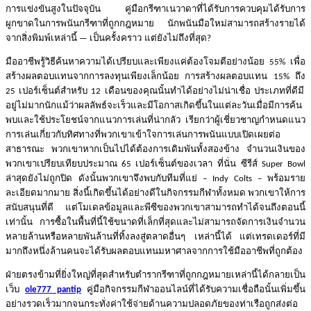
การแข่งขันสูงในปัจจุบัน
คู่มือกรีฑาเนวาดาที่ได้รับการควบคุมได้รับการ
ผูกขาดในการพนันกรีฑาที่ถูกกฎหมาย
นักพนันมือใหม่สามารถสร้างรายได้
จากสิ่งพิมพ์เหล่านี้
เป็นครั้งคราว
แต่ยังไม่ถึงที่สุด
—
?
มืออาชีพรู้วิธีค้นหาความได้เปรียบและเพียงแค่ต้องโจมตีอย่างน้อย
เพื่อ
55%
สร้างผลตอบแทนจากการลงทุนเพียงเล็กน้อย
การสร้างผลตอบแทน
ถึง
15%
เปอร์เซ็นต์สำหรับ
เดือนของคุณนั้นทำได้อย่างไม่น่าเชื่อ
ประเภทที่ดีมี
25
12
อยู่ไม่มากนักแม้ว่าผลลัพธ์จะเร็วและมีโอกาสเกิดขึ้นในแต่ละวันเมื่อมีการค้น
พบและใช้ประโยชน์จากแนวการเล่นที่น่ากลัว
เรียกว่าผู้เชี่ยวชาญกำหนดแนว
การเล่นเกี่ยวกับทิศทางที่พวกเขาเข้าใจการเล่นการพนันแบบเปิดเผยต่อ
สาธารณะ
พวกเขาหากเป็นไปได้ต้องการเดิมพันทั้งสองข้าง
จำนวนเงินของ
พวกเขาเปรียบเทียบประมาณ
เปอร์เซ็นต์ของเวลา
ที่นั่น
ซีรีส์
65
Super Bowl
ล่าสุดยังไม่ถูกปิด
ดังนั้นพวกเขาจึงพบกับทีมที่แย่
พร้อมราย
– Indy Colts –
ละเอียดมากมาย
สิ่งนี้เกิดขึ้นได้อย่างดีในกิจกรรมกีฬาทั้งหมด
พวกเขาให้การ
สนับสนุนที่ดี
แต่โมเดลข้อมูลและพีซีของพวกเขาสามารถทำได้จนถึงตอนนี้
เท่านั้น
การซื้อในพื้นที่นี้ใช้ขนาดที่เล็กที่สุดและไม่สามารถจัดการเงินจำนวน
หลายล้านหรือหลายพันล้านที่ทิ้งลงสู่ตลาดอื่นๆ
เหล่านี้ได้
แต่เทรดเดอร์ที่มี
มากถึงหนึ่งล้านคนจะได้รับผลตอบแทนมหาศาลจากการใช้มืออาชีพที่ถูกต้อง
ฝ่ายตรงข้ามที่ยิ่งใหญ่ที่สุดสำหรับตำรากรีฑาที่ถูกกฎหมายเหล่านี้ได้กลายเป็น
เว็บ
คู่มือกิจกรรมกีฬาออนไลน์ที่ได้รับความเชื่อถือนั้นเพิ่มขึ้น
ole777 pantip
อย่างรวดเร็วมากจนกระทั่งค่าใช้จ่ายด้านความปลอดภัยของท่าเรือถูกส่งต่อ